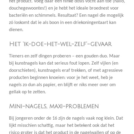
het product. Voeg daar een flinke dosis vocht aan toe (hallo,
douchegewoontes!) en je hebt het ideale broednest voor
bacteriën en schimmels. Resultaat? Een nagel die mogelijk
zó loskomt dat ie als boon in een driekoningentaart kan
dienen.
Het ‘ik-doe-het-wel-zelf’-gevaar
Tieners en zelf dingen proberen – een gouden duo. Maar
bij kunstnagels kan dat serieus fout lopen. Zelf vijlen (en
doorschieten), kunstnagels eraf trekken, of met agressieve
producten beginnen knoeien: voor je het weet, heb je
nagels zo dun als papier, en blijft er niks meer over om
gellak op te zetten.
Mini-nagels, maxi-problemen
Bij jongeren onder de 16 zijn de nagels vaak nog klein. Dat
lijkt misschien schattig, maar het betekent ook dat het
risico groter is dat het product in de nagelwallen of op de